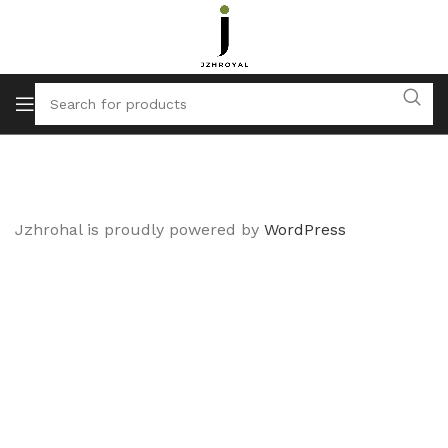
abe bet
Sweet bonanza
Jzhrohal is proudly powered by
WordPress
pokies online
mostbet
platformada dil seçimlərinin mövcudluğu
istifadəçi təcrübəsini yaxşılaşdıra bilər.
leo vegas
Interfejs strony:
Mostbet
posiada przejrzysty i
intuicyjny interfejs użytkownika.
plinko game