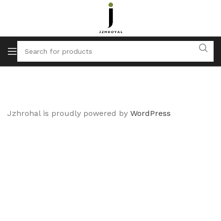
abe bet
Sweet bonanza
Jzhrohal is proudly powered by
WordPress
pokies online
mostbet
platformada dil seçimlərinin mövcudluğu
istifadəçi təcrübəsini yaxşılaşdıra bilər.
leo vegas
Interfejs strony:
Mostbet
posiada przejrzysty i
intuicyjny interfejs użytkownika.
plinko game