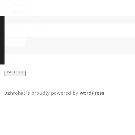
HOME
RYOBI
MILWAUKEE
POLARIS
EXPLORE SHOP
CONTACT US
Search
Menu
Search
abe bet
Sweet bonanza
Jzhrohal is proudly powered by
WordPress
pokies online
mostbet
platformada dil seçimlərinin mövcudluğu istifad
leo vegas
TILE
WOOD
LAMINATE
INSTALLATION
MATE
Interfejs strony:
Mostbet
posiada przejrzysty i intuicyjny