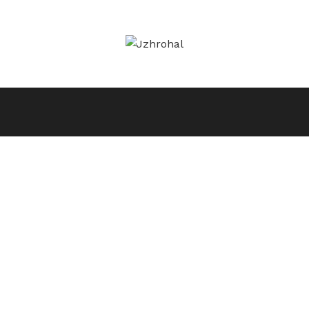
əçi təcrübəsini yaxşılaşdıra bilər.
 interfejs użytkownika.