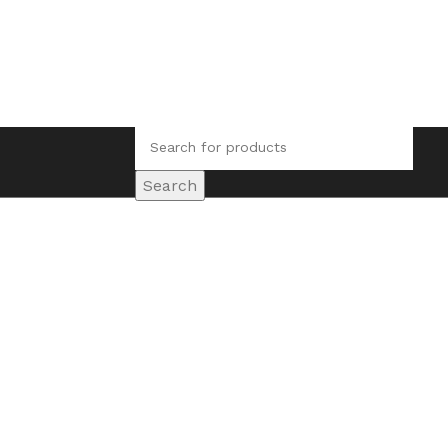
Search